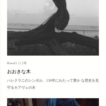
Hawai'i | 1.2号
おおきな木
ハレクラニのシンボル、130年にわたって豊か な歴史を見
守るキアヴェの木