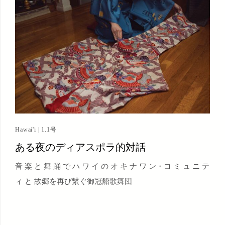
Hawai'i | 1.1号
ある夜のディアスポラ的対話
音 楽 と 舞 踊 で ハ ワ イ の オ キ ナ ワ ン・コ ミ ュ ニ テ
ィ と 故郷を再び繋ぐ御冠船歌舞団