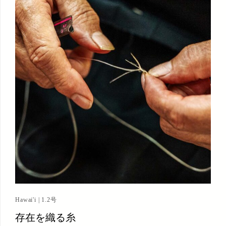
Hawai'i | 1.2号
存在を織る糸