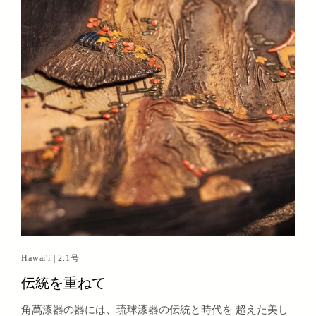
Hawai'i | 2.1号
伝統を重ねて
角萬漆器の器には、琉球漆器の伝統と時代を 超えた美し