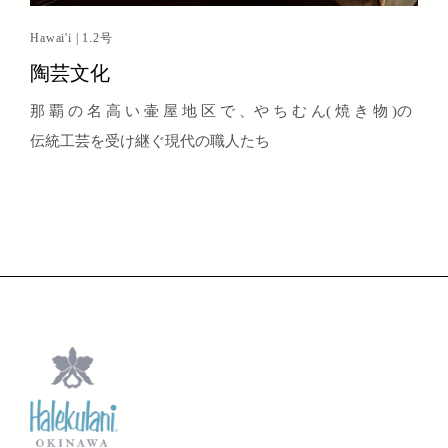
Hawai'i | 1.2号
陶芸文化
那 覇 の 名 高 い 壷 屋 地 区 で 、や ち む ん( 焼 き 物 )の
伝統工芸を受け継ぐ現代の職人たち