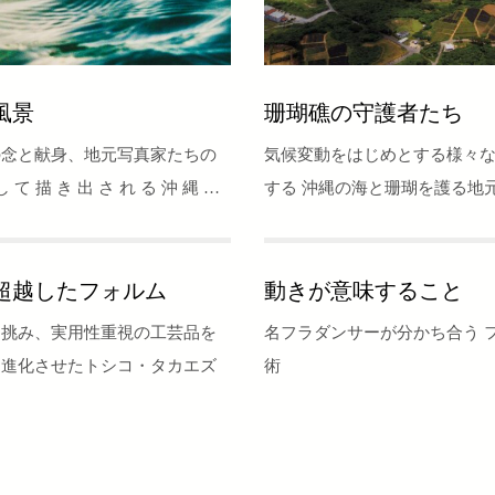
風景
珊瑚礁の守護者たち
の念と献身、地元写真家たちの
気候変動をはじめとする様々
 て 描 き 出 さ れ る 沖 縄 の
する 沖縄の海と珊瑚を護る地
ン・コ ミ ュ ニ テ ィ
活動家たち
超越したフォルム
動きが意味すること
に挑み、実用性重視の工芸品を
名フラダンサーが分かち合う 
と進化させたトシコ・タカエズ
術