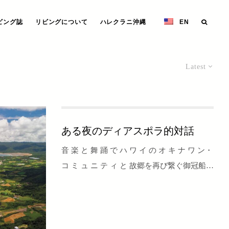
ビング誌
リビングについて
ハレクラニ沖縄
EN
Latest
ある夜のディアスポラ的対話
音 楽 と 舞 踊 で ハ ワ イ の オ キ ナ ワ ン・
コ ミ ュ ニ テ ィ と 故郷を再び繋ぐ御冠船歌
舞団