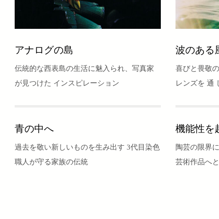
アナログの島
波のある
伝統的な西表島の生活に魅入られ、写真家
喜びと畏敬
が見つけた インスピレーション
レンズを 通 し
サ ー フ ィ 
青の中へ
機能性を
過去を敬い新しいものを生み出す 3代目染色
陶芸の限界
職人が守る家族の伝統
芸術作品へ