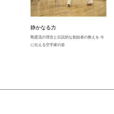
静かなる力
剛柔流の理念と伝説的な創始者の教えを 今
に伝える空手家の姿