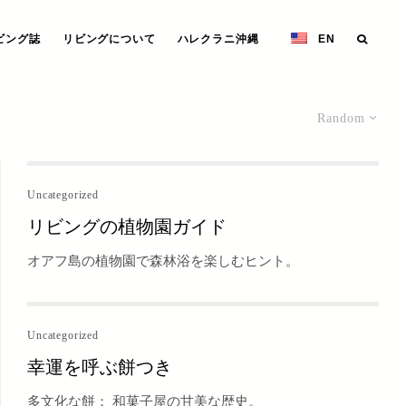
ビング誌
リビングについて
ハレクラニ沖縄
EN
Random
Uncategorized
リビングの植物園ガイド
オアフ島の植物園で森林浴を楽しむヒント。
Uncategorized
幸運を呼ぶ餅つき
多文化な餅： 和菓子屋の甘美な歴史。