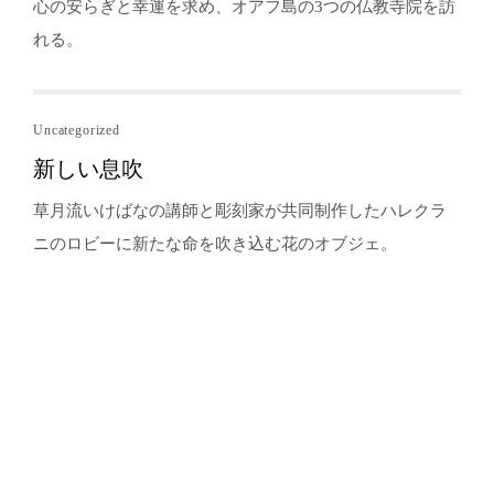
心の安らぎと幸運を求め、オアフ島の3つの仏教寺院を訪
れる。
Uncategorized
新しい息吹
草月流いけばなの講師と彫刻家が共同制作したハレクラ
ニのロビーに新たな命を吹き込む花のオブジェ。